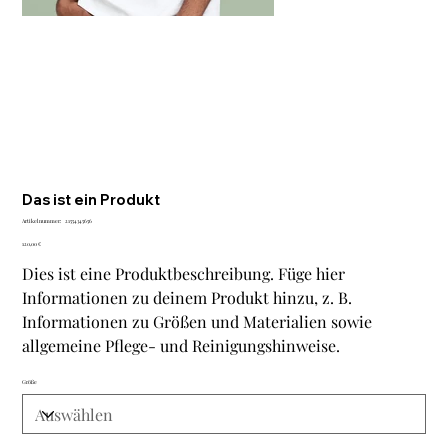
Das ist ein Produkt
Artikelnummer:
Artikelnummer:
21554345656
21554345656
Preis
120,00 €
Dies ist eine Produktbeschreibung. Füge hier
Informationen zu deinem Produkt hinzu, z. B.
Informationen zu Größen und Materialien sowie
allgemeine Pflege- und Reinigungshinweise.
Größe