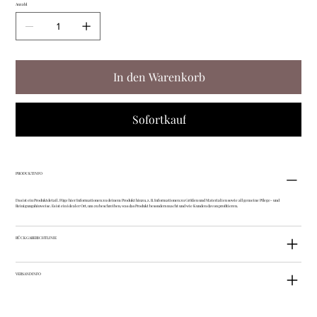
Anzahl
In den Warenkorb
Sofortkauf
PRODUKTINFO
Das ist ein Produktdetail. Füge hier Informationen zu deinem Produkt hinzu, z. B. Informationen zu Größen und Materialien sowie allgemeine Pflege- und
Reinigungshinweise. Es ist ein idealer Ort, um zu beschreiben, was das Produkt besonders macht und wie Kunden davon profitieren.
RÜCKGABERICHTLINIE
VERSANDINFO