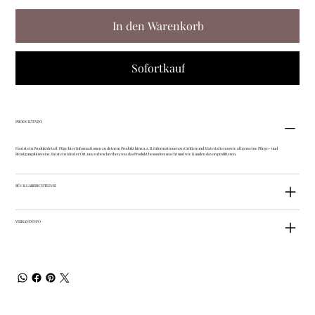
In den Warenkorb
Sofortkauf
PRODUKTINFO
Das ist ein Produktdetail. Füge hier Informationen zu deinem Produkt hinzu, z. B. Informationen zu Größen und Materialien sowie allgemeine Pflege- und
Reinigungshinweise. Es ist ein idealer Ort, um zu beschreiben, was das Produkt besonders macht und wie Kunden davon profitieren.
RÜCKGABERICHTLINIE
VERSANDINFO