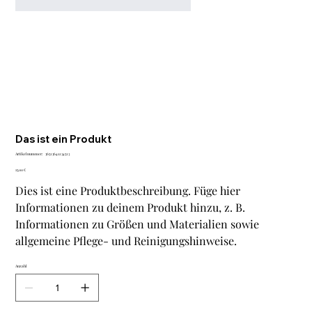
Das ist ein Produkt
Artikelnummer:
Artikelnummer:
36523641234523
36523641234523
Preis
15,00 €
Dies ist eine Produktbeschreibung. Füge hier
Informationen zu deinem Produkt hinzu, z. B.
Informationen zu Größen und Materialien sowie
allgemeine Pflege- und Reinigungshinweise.
Anzahl